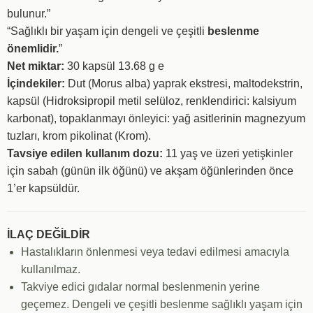
bulunur.”
“Sağlıklı bir yaşam için dengeli ve çeşitli
beslenme
önemlidir.
”
Net miktar:
30 kapsül 13.68 g e
İçindekiler:
Dut (Morus alba) yaprak ekstresi, maltodekstrin,
kapsül (Hidroksipropil metil selüloz, renklendirici: kalsiyum
karbonat), topaklanmayı önleyici: yağ asitlerinin magnezyum
tuzları, krom pikolinat (Krom).
Tavsiye edilen kullanım dozu:
11 yaş ve üzeri yetişkinler
için sabah (günün ilk öğünü) ve akşam öğünlerinden önce
1’er kapsüldür.
İLAÇ DEĞİLDİR
Hastalıkların önlenmesi veya tedavi edilmesi amacıyla
kullanılmaz.
Takviye edici gıdalar normal beslenmenin yerine
geçemez. Dengeli ve çeşitli beslenme sağlıklı yaşam için