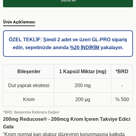
Ürün Açıklaması
ÖZEL TEKLİF: Şimdi 2 adet ve üzeri GL-PRO sipariş
edin, sepetinizde anında
%20 İNDİRİM
yakalayın.
Bileşenler
1 Kapsül Miktar (mg)
*BRD
Dut yaprak ekstresi
200 mg
-
Krom
200 μg
% 500
*BRD: Beslenme Referans Değeri
200mg Reducose® - 200mcg Krom İçeren Takviye Edici
Gıda
“Krom normal kan glukoz düzeyinin korunmasına katkıda